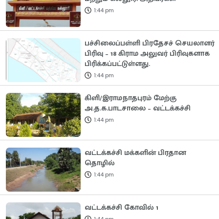
1:44 pm
பச்சிலைப்பள்ளி பிரதேசச் செயலாளர்
பிரிவு – 18 கிராம அலுவர் பிரிவுகளாக
பிரிக்கப்பட்டுள்ளது.
1:44 pm
கிளி/இராமநாதபுரம் மேற்கு
அ.த.க.பாடசாலை – வட்டக்கச்சி
1:44 pm
வட்டக்கச்சி மக்களின் பிரதான
தொழில்
1:44 pm
வட்டக்கச்சி கோவில் 1
1:44 pm