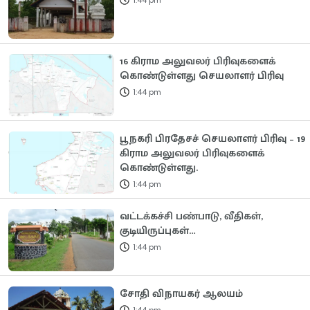
16 கிராம அலுவலர் பிரிவுகளைக்
கொண்டுள்ளது செயலாளர் பிரிவு
1:44 pm
பூநகரி பிரதேசச் செயலாளர் பிரிவு – 19
கிராம அலுவலர் பிரிவுகளைக்
கொண்டுள்ளது.
1:44 pm
வட்டக்கச்சி பண்பாடு, வீதிகள்,
குடியிருப்புகள்…
1:44 pm
சோதி விநாயகர் ஆலயம்
1:44 pm