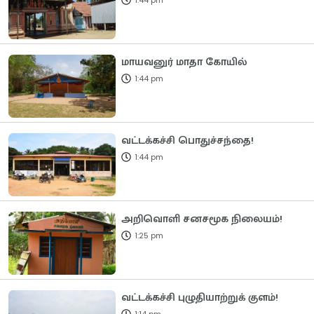
மாயவனுர் மாதா கோயில்
1:44 pm
வட்டக்கச்சி பொதுச்சந்தை!
1:44 pm
அறிவொளி சனசமூக நிலையம்!
1:25 pm
வட்டக்கச்சி புழுதியாற்றுக் குளம்!
1:14 pm