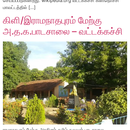
செய்யப்படுகின்றது. wikipedia.org வட்டக்கச்சி கிளிநொச்சி
மாவட்டத்தில் […]
கிளி/இராமநாதபுரம் மேற்கு
அ.த.க.பாடசாலை – வட்டக்கச்சி
ராமநாதபுரம் மேற்கு அரசினர் தமிழ் கலவன் பாடசாலை