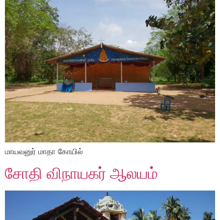
மாயவனுர் மாதா கோயில்
சோதி விநாயகர் ஆலயம்