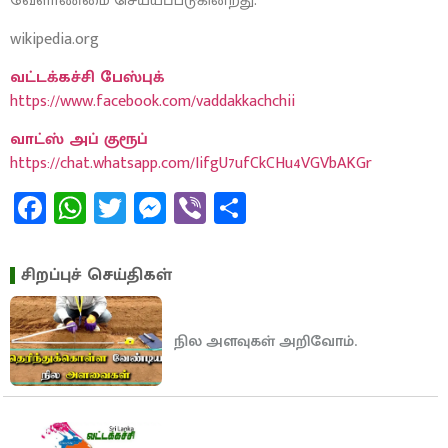
வேளாண்மை செய்யப்படுகின்றது.
wikipedia.org
வட்டக்கச்சி பேஸ்புக்
https://www.facebook.com/vaddakkachchii
வாட்ஸ் அப் குரூப்
https://chat.whatsapp.com/IifgU7ufCkCHu4VGVbAKGr
Facebook
WhatsApp
Twitter
Messenger
Viber
Share
சிறப்புச் செய்திகள்
நில அளவுகள் அறிவோம்.