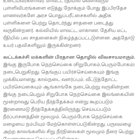
உடையவர்களாவர். மாவட்ட ரீதியில் வெளிவரும்
புள்ளிவிபரங்களை எடுத்து நோக்கும் போது இப்பிரதேச
மாணவர்களே அரச பொதுப்பரீட்சைகளில் அதிக
புள்ளிகளை பெற்று தொடர்ந்து சாதனை படைத்து
வருகின்றனர். கல்வியில் மாவட்ட, மாகாண, தேசிய மட்ட
ரீதியில் பல சாதனைகள் நிகழ்த்தப்பட்டடுள்ளன. அத்தோடு
உயர் பதவிகளிலும் இருக்கின்றனர்.
வட்டக்கச்சி மக்களின் பிரதான தொழில் விவசாயமாகும்.
இங்கு இருபோக நெற்செய்கை (சிறுபோகம்,பெரும்போகம்)
நடைபெறுகிறது. தெங்குப் பயிர்ச்செய்கையும் இங்கு
முக்கியமானது. கால்நடை வளர்ப்பும், வீட்டுத்தோட்ட
பயிர்செய்கையும் ஆங்காங்கே நடைபெற்று வருகின்றன.
இங்கு நடைபெறும் சிறுபோக நெற்செய்கை இலங்கையின்
மூன்றாவது பெரிய நீர்த்தேக்கம் என்று கூறப்படும்
இரணைமடு நீர்த்தேக்கத்திலிருந்து செய்யப்படும்
நீர்ப்பாசனத்தின் மூலமும், பெரும்போக நெற்செய்கை
மழையை நம்பியும் மேற்கொள்ளப்படுகின்றது. பருவமழை
அற்ற காலங்களில் சிறு நீர்நிலைகள் மூலமும் நீரை பெற்று