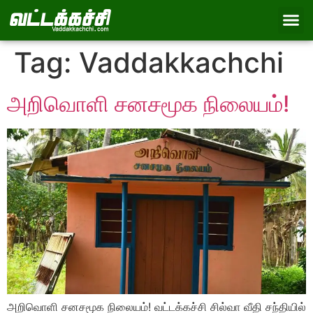
Tag:
Vaddakkachchi
அறிவொளி சனசமூக நிலையம்!
அறிவொளி சனசமூக நிலையம்! வட்டக்கச்சி சில்வா வீதி சந்தியில்