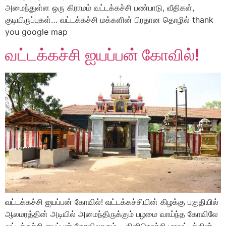
அமைந்துள்ள ஒரு கிராமம் வட்டக்கச்சி பண்பாடு, வீதிகள்,
குடியிருப்புகள்… வட்டக்கச்சி மக்களின் பிரதான தொழில் thank
you google map
வட்டக்கச்சி ஐயப்பன் கோவில்!
வட்டக்கச்சி ஐயப்பன் கோவில்! வட்டக்கச்சியின் கிழக்கு பகுதியில்
ஆலமரத்தின் அடியில் அமைந்திருக்கும் பழமை வாய்ந்த கோவிலே
வட்டக்கச்சி ஐயப்பன் கோவிலாகும்… கிளிநொச்சி மாவட்டத்தின்