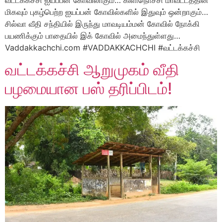
மிகவும் புகழ்பெற்ற ஐயப்பன் கோவில்களில் இதுவும் ஒன்றாகும்…
சில்வா வீதி சந்தியில் இருந்து மாவடியம்மன் கோவில் நோக்கி
பயணிக்கும் பாதையில் இக் கோவில் அமைந்துள்ளது…
Vaddakkachchi.com #VADDAKKACHCHI #வட்டக்கச்சி
வட்டக்கச்சி ஆறுமுகம் வீதி
பழமையான பஸ் தரிப்பிடம்!