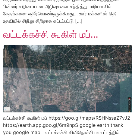
பின்னர் கடுமையான அழிவுகளை சந்தித்து பாரியளவில்
சேதங்களை எதிர்கொண்டிருக்கிறது… ஊர் மக்களின் நிதி
உதவியில் சிறிது சிறிதாக கட்டப்பட்டு […]
வட்டக்கச்சி கூகிள் மப்…
வட்டக்கச்சி கூகிள் மப் https://goo.gl/maps/RSHNssaZ7vJ2
https://earth.app.goo.gl/6m9npS google earth thank
you google map வட்டக்கச்சி கிளிநொச்சி மாவட்டத்தில்