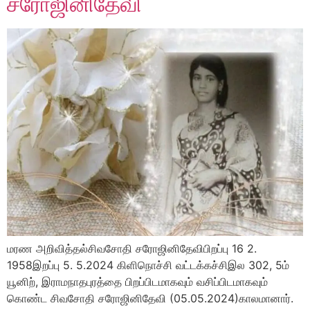
சரோஜினிதேவி
மரண அறிவித்தல்சிவசோதி சரோஜினிதேவிபிறப்பு 16 2.
1958இறப்பு 5. 5.2024 கிளிநொச்சி வட்டக்கச்சிஇல 302, 5ம்
யூனிற், இராமநாதபுரத்தை பிறப்பிடமாகவும் வசிப்பிடமாகவும்
கொண்ட சிவசோதி சரோஜினிதேவி (05.05.2024)காலமானார்.